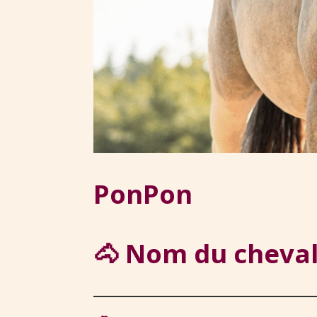
PonPon
🐴 Nom du cheva